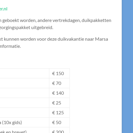
r.nl
 geboekt worden, andere vertrekdagen, duikpakketten
zorgingspakket uitgebreid.
ekt kunnen worden voor deze duikvakantie naar Marsa
informatie.
€ 150
€ 70
€ 140
€ 25
€ 125
 (10x gids)
€ 50
ek en brevet)
€ 200