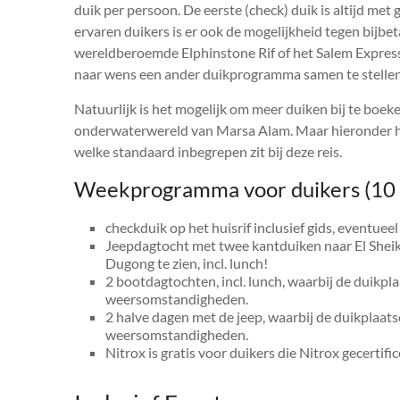
duik per persoon. De eerste (check) duik is altijd met
ervaren duikers is er ook de mogelijkheid tegen bij
wereldberoemde Elphinstone Rif of het Salem Express
naar wens een ander duikprogramma samen te stelle
Natuurlijk is het mogelijk om meer duiken bij te boek
onderwaterwereld van Marsa Alam. Maar hieronder h
welke standaard inbegrepen zit bij deze reis.
Weekprogramma voor duikers (10 
checkduik op het huisrif inclusief gids, eventueel
Jeepdagtocht met twee kantduiken naar El Sheik
Dugong te zien, incl. lunch!
2 bootdagtochten, incl. lunch, waarbij de duikp
weersomstandigheden.
2 halve dagen met de jeep, waarbij de duikplaat
weersomstandigheden.
Nitrox is gratis voor duikers die Nitrox gecertific