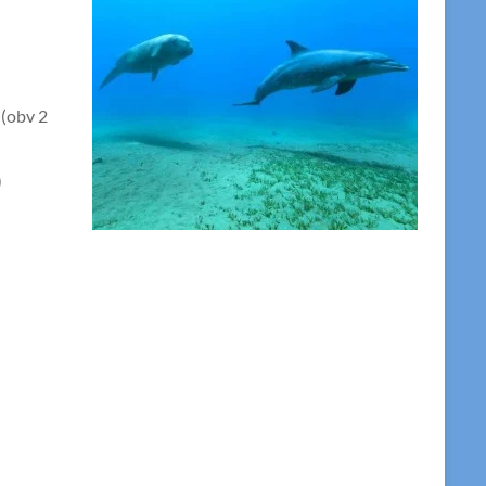
 (obv 2
)