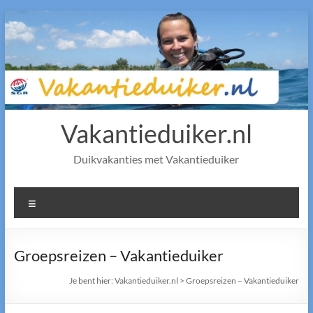
Ga
naar
de
inhoud
Vakantieduiker.nl
Duikvakanties met Vakantieduiker
Menu
Groepsreizen – Vakantieduiker
Je bent hier:
Vakantieduiker.nl
>
Groepsreizen – Vakantieduiker