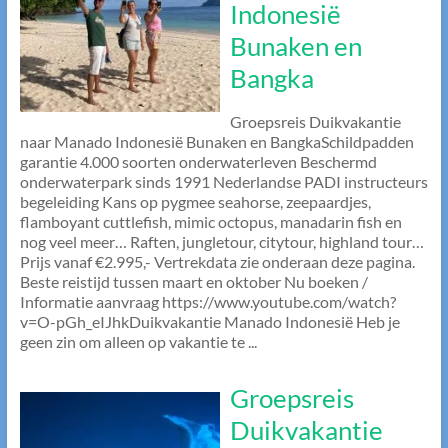
Indonesië
Bunaken en
Bangka
Groepsreis Duikvakantie
naar Manado Indonesië Bunaken en BangkaSchildpadden
garantie 4.000 soorten onderwaterleven Beschermd
onderwaterpark sinds 1991 Nederlandse PADI instructeurs
begeleiding Kans op pygmee seahorse, zeepaardjes,
flamboyant cuttlefish, mimic octopus, manadarin fish en
nog veel meer… Raften, jungletour, citytour, highland tour…
Prijs vanaf €2.995,- Vertrekdata zie onderaan deze pagina.
Beste reistijd tussen maart en oktober Nu boeken /
Informatie aanvraag https://www.youtube.com/watch?
v=O-pGh_eIJhkDuikvakantie Manado Indonesië Heb je
geen zin om alleen op vakantie te ...
Groepsreis
Duikvakantie