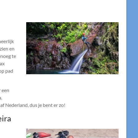
eerlijk
zien en
enoeg te
lax
 op pad
r een
a.
af Nederland, dus je bent er zo!
ira