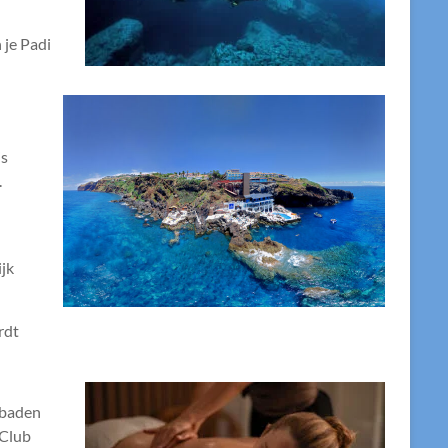
 je Padi
is
.
ijk
rdt
mbaden
 Club