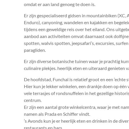
omdat er aan land genoeg te doen is.
Er zijn gespecialiseerd gidsen in mountainbiken (XC,
Enduro), canyoning, wandelen en kajakken en begelei
tijdens een geweldige reis over het eiland. Ons uitgeb
aanbod aan activiteiten omvat daarnaast ook dolfijn
spotten, walvis spotten, jeepsafari’s, excursies, surfen
paragliden.
Er zijn diverse botanische tuinen waar je prachtig k
culinaire plekjes. heerlijk eten en uiteraard genieten v
De hoofdstad, Funchal is relatief groot en een ‘echte st
Hier kun je lekker winkelen, een drankje doen op één 
vele terrasjes of rondsnuffelen in het gezellige histori
centrum.
Er zijn een aantal grote winkelcentra, waar je met na
namen als Prada en Schiffer vindt.
’s Avonds kun je er heerlijk eten en drinken in de dive
restaurants en bars.