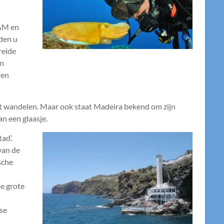
 AM en
den u
reide
en
 en
unt wandelen. Maar ook staat Madeira bekend om zijn
an een glaasje.
ad’.
van de
sche
me grote
rse