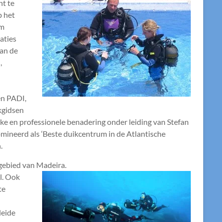
nt te
p het
om
aties
van de
,
en PADI,
kgidsen
jke en professionele benadering onder leiding van Stefan
nomineerd als ‘Beste duikcentrum in de Atlantische
.
kgebied van Madeira.
l. Ook
te
leide