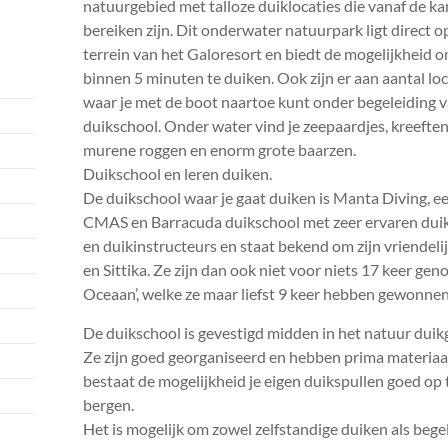
natuurgebied met talloze duiklocaties die vanaf de ka
bereiken zijn. Dit onderwater natuurpark ligt direct o
terrein van het Galoresort en biedt de mogelijkheid 
binnen 5 minuten te duiken. Ook zijn er aan aantal loc
waar je met de boot naartoe kunt onder begeleiding 
duikschool. Onder water vind je zeepaardjes, kreeften
murene roggen en enorm grote baarzen.
Duikschool en leren duiken.
De duikschool waar je gaat duiken is Manta Diving, e
CMAS en Barracuda duikschool met zeer ervaren dui
en duikinstructeurs en staat bekend om zijn vriendeli
en Sittika. Ze zijn dan ook niet voor niets 17 keer ge
Oceaan’, welke ze maar liefst 9 keer hebben gewonnen
De duikschool is gevestigd midden in het natuur dui
Ze zijn goed georganiseerd en hebben prima materiaa
bestaat de mogelijkheid je eigen duikspullen goed op 
bergen.
Het is mogelijk om zowel zelfstandige duiken als bege