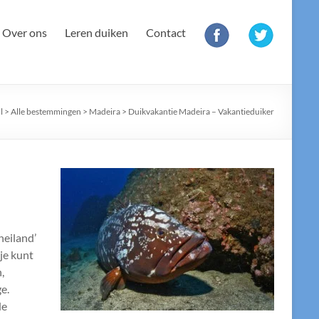
F
T
Over ons
Leren duiken
Contact
a
w
c
i
e
t
l
>
Alle bestemmingen
>
Madeira
>
Duikvakantie Madeira – Vakantieduiker
b
t
o
e
o
r
k
neiland’
 je kunt
,
e.
de